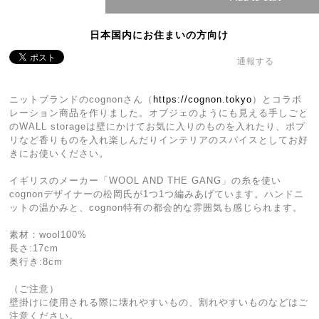
日本国内にお住まいの方向け
通報する
ニットブランドのcognonさん（
https://cognon.tokyo
）とコラボ
レーション商品を作りました。オブジェのようにも見える手しごと
のWALL storageは壁にかけてお気に入りのものを入れたり、ポプ
リなど香りものを入れ楽しんだりインテリアのスパイスとしてお好
きにお使いください。
イギリスのメーカー「WOOL AND THE GANG」の糸を使い
cognonデザイナーの松岡氏が1つ1つ編みあげています。ハンドニ
ットの温かみと、cognon特有の都会的な雰囲気も感じられます。
素材：wool100%
長さ:17cm
奥行き:8cm
（ご注意）
壁掛けに使用される際に壊れやすいもの、割れやすいものなどはご
注意ください。